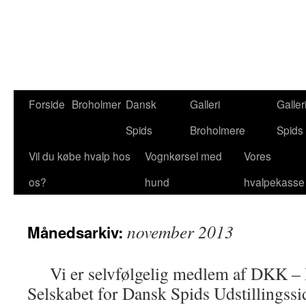
Forside
Broholmer
Dansk
Galleri
Galler
Spids
Broholmere
Spids
Vil du købe hvalp hos
Vognkørsel med
Vores
os?
hund
hvalpekasse
november 2013
Månedsarkiv:
Vi er selvfølgelig medlem af DKK – 
Selskabet for Dansk Spids Udstillingssi