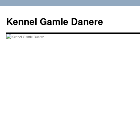
Hop
til
Kennel Gamle Danere
indhold