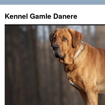
Hop
til
Kennel Gamle Danere
indhold