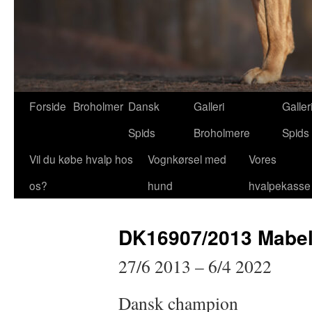
Forside
Broholmer
Dansk
Galleri
Galler
Spids
Broholmere
Spids
Vil du købe hvalp hos
Vognkørsel med
Vores
os?
hund
hvalpekasse
DK16907/2013 Mabel
27/6 2013 – 6/4 2022
Dansk champion