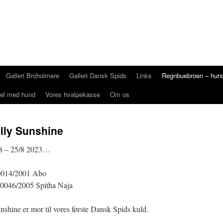
Galleri Broholmere
Galleri Dansk Spids
Links
Regnbuebroen – hund
el med hund
Vores hvalpekasse
Om os
lly Sunshine
08 – 25/8 2023…
0014/2001 Abo
046/2005 Spitha Naja
nshine er mor til vores første Dansk Spids kuld.