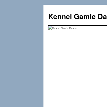
Hop
til
Kennel Gamle Da
indhold