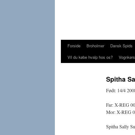
Forside
Broholmer
Dansk Spids
Vil du købe hvalp hos os?
Vognkørs
Spitha Sa
Født: 14/4 20
Far: X-REG 0
Mor: X-REG 00
Spitha Sally Su