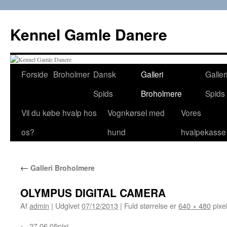
Hop
til
Kennel Gamle Danere
indhold
Forside
Broholmer
Dansk
Galleri
Galler
Spids
Broholmere
Spids
Vil du købe hvalp hos
Vognkørsel med
Vores
os?
hund
hvalpekasse
←
Galleri Broholmere
OLYMPUS DIGITAL CAMERA
Af
admin
|
Udgivet
07/12/2013
|
Fuld størrelse er
640 × 480
pixe
27 06 05pixi